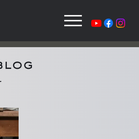
blog
r