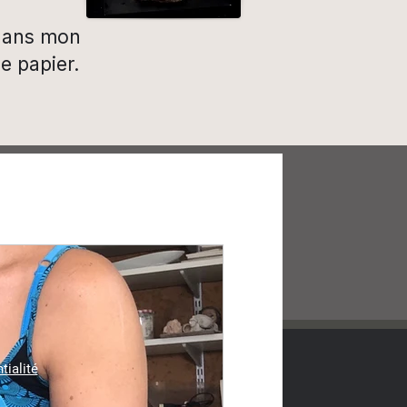
 dans mon
ne papier.
tialité