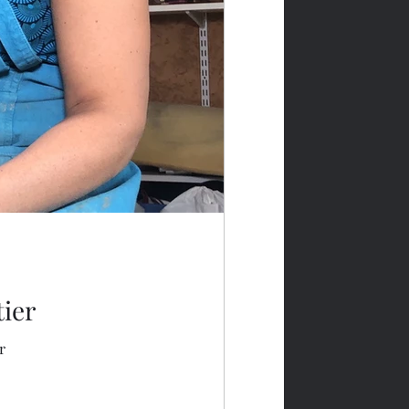
tier
r