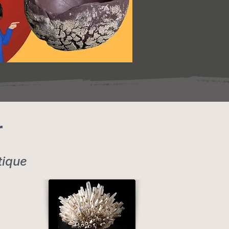
r
tique
​