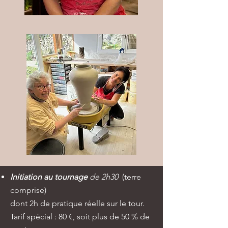
Initiation au tournage
de 2h30
(terre
comprise)
dont 2h de pratique réelle sur le tour.
Tarif spécial : 80 €, soit plus de 50 % de